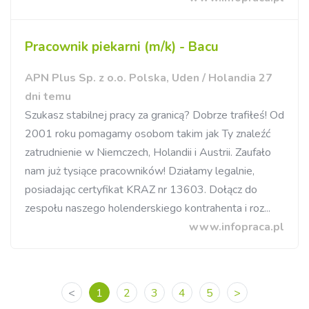
Pracownik piekarni (m/k) - Bacu
APN Plus Sp. z o.o. Polska, Uden / Holandia 27
dni temu
Szukasz stabilnej pracy za granicą? Dobrze trafiłeś! Od
2001 roku pomagamy osobom takim jak Ty znaleźć
zatrudnienie w Niemczech, Holandii i Austrii. Zaufało
nam już tysiące pracowników! Działamy legalnie,
posiadając certyfikat KRAZ nr 13603. Dołącz do
zespołu naszego holenderskiego kontrahenta i roz...
www.infopraca.pl
<
1
2
3
4
5
>